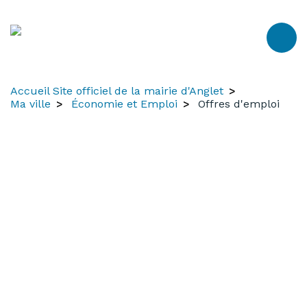
Aller
Aller
Aller
au
à
au
contenu
la
menu
recherche
Accueil Site officiel de la mairie d'Anglet
Ma ville
Économie et Emploi
Offres d'emploi