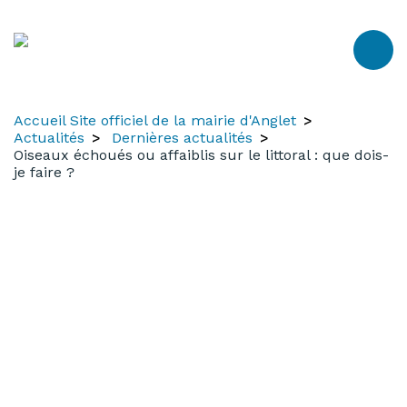
Aller
Aller
Aller
au
à
au
contenu
la
menu
recherche
Accueil Site officiel de la mairie d'Anglet
Actualités
Dernières actualités
Oiseaux échoués ou affaiblis sur le littoral : que dois-
je faire ?