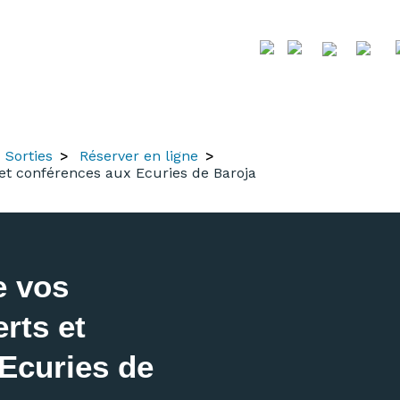
Sorties
Réserver en ligne
 et conférences aux Ecuries de Baroja
e vos
rts et
Ecuries de