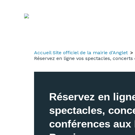
Aller
Aller
Aller
au
à
au
contenu
la
menu
recherche
Accueil Site officiel de la mairie d'Anglet
Réservez en ligne vos spectacles, concerts
Réservez en lign
spectacles, conce
conférences aux 