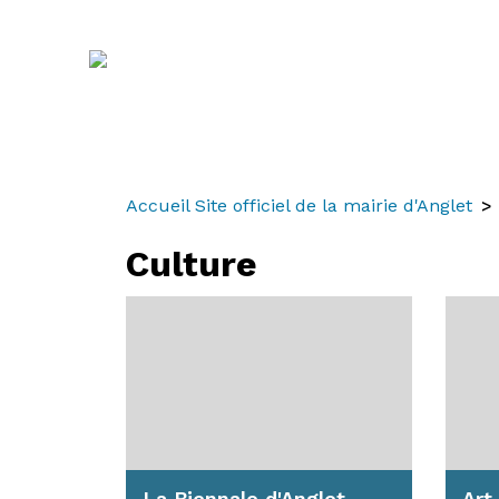
Aller
Aller
Aller
au
à
au
contenu
la
menu
recherche
Accueil Site officiel de la mairie d'Anglet
Culture
La Biennale d'Anglet
Art