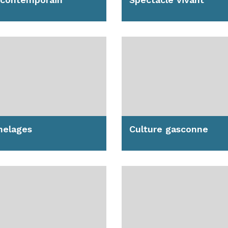
tes et activités / La
Festival des Jours Heure
orale, Biennale
Les Ecuries de Baroja : t
rnationale d'art
sur la programmation /
emporain / La...
Comment...
avoir plus
En savoir plus
elages
Culture gasconne
is le 17 juillet 1968,
Découvrez le centre
et est jumelée avec la
d’interprétation « Uei en
e allemande d’Ansbach,
Gasconha » (Aujourd’hui
e...
Gascogne)...
avoir plus
En savoir plus