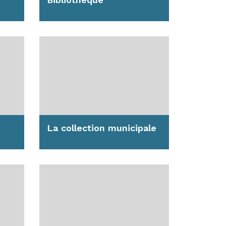
ux /
La bibliothèque offre de
out
nombreux espaces, services
et animations aux divers
publics...
En savoir plus
La collection municipale
La Ville d'Anglet s'est dotée
depuis quarante ans d'une
 en
collection d'œuvres d'art...
En savoir plus