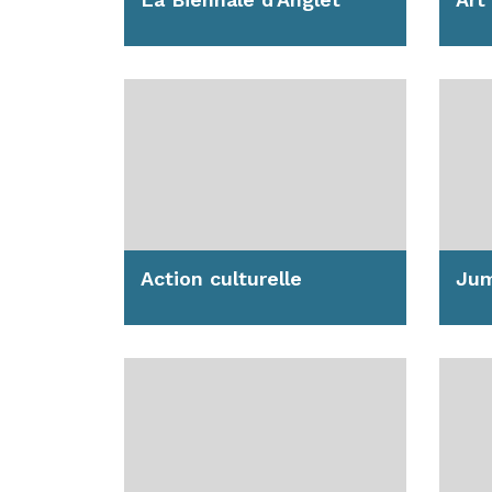
Biennale d'art contemporain
Visi
d'Anglet
Litt
inte
cont
En savoir plus
En s
Action culturelle
Jum
Si la découverte artistique
Depu
reste un cheminement
Angl
individuel, la Ville met en
vill
œuvre les...
situé
En savoir plus
En s