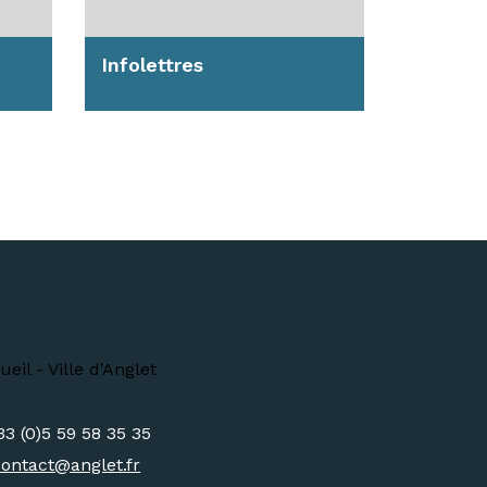
Infolettres
Mensuelle, ou bimensuelle
afin de mieux couvrir les
rendez-vous culturels ou
les...
En savoir plus
33 (0)5 59 58 35 35
contact@
anglet.fr