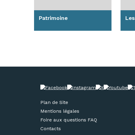
Patrimoine
Les
L'Hôtel de ville, un bâtiment
Avec
emblématique / Le Patio de
fest
l'Hôtel de Ville / La galerie...
un f
des..
En savoir plus
En s
Plan de Site
Mentions légales
Foire aux questions FAQ
Contacts