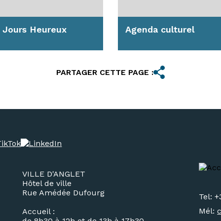
 Jours Heureux
Agenda culturel
 la Pentecôte revient le
Profitez des concerts,
ival Les Jours Heureux,
spectacles et expositions
PARTAGER CETTE PAGE :
estival de théâtre et
proposés à Anglet !
.
En savoir plus
avoir plus
VILLE D'ANGLET
Hôtel de ville
Rue Amédée Dufourg
Tel: +
Mél:
Accueil :
de 8h30 à 12h et de 13h à 17h30