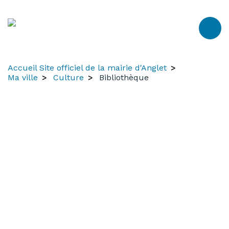
Aller
Aller
Aller
au
à
au
contenu
la
menu
recherche
Accueil Site officiel de la mairie d'Anglet
Ma ville
Culture
Bibliothèque