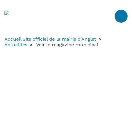
Aller
Aller
Aller
au
à
au
contenu
la
menu
recherche
Accueil Site officiel de la mairie d'Anglet
Actualités
Voir le magazine municipal