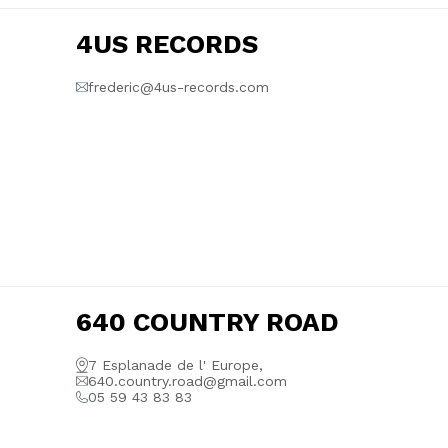
4US RECORDS
frederic@4us-records.com
640 COUNTRY ROAD
7 Esplanade de l' Europe,
640.country.road@gmail.com
05 59 43 83 83