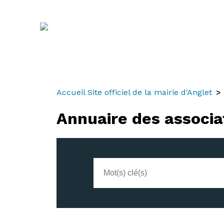
Aller
Aller
Aller
au
à
au
contenu
la
menu
recherche
Accueil Site officiel de la mairie d'Anglet
Annuaire des associa