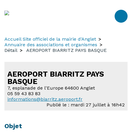
Aller
Aller
Aller
au
à
au
contenu
la
menu
recherche
Accueil Site officiel de la mairie d'Anglet
Annuaire des associations et organismes
Détail
AEROPORT BIARRITZ PAYS BASQUE
AEROPORT BIARRITZ PAYS
BASQUE
7, esplanade de l'Europe 64600 Anglet
05 59 43 83 83
informations@biarritz.aeroport.fr
Publié le : mardi 27 juillet à 16h42
Objet