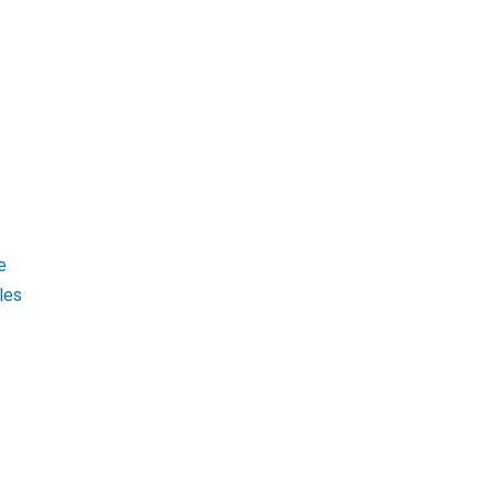
e
les