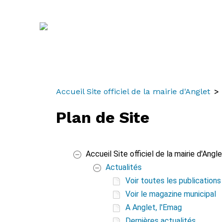
Aller
Aller
Aller
au
à
au
contenu
la
menu
recherche
Accueil Site officiel de la mairie d'Anglet
Plan de Site
Accueil Site officiel de la mairie d'Angl
Actualités
Voir toutes les publications
Voir le magazine municipal
A Anglet, l'Emag
Dernières actualités