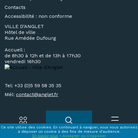
Contacts
Accessibilité : non conforme
VILLE D'ANGLET
Hôtel de ville
Rue Amédée Dufourg
Accueil :
de 8h30 à 12h et de 13h à 17h30
vendredi 16h30
Tel: +33 (0)5 59 58 35 35
Mél:
contact@
anglet.fr
Ce site utilise des cookies. En continuant à naviguer, vous nous autorisez
Accès rapides
Recherche
Menu
à déposer un cookie à des fins de mesure d'audience.
En savoir plus
-
Accepter ou s'opposer