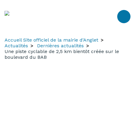
Aller
Aller
Aller
au
à
au
contenu
la
menu
recherche
Accueil Site officiel de la mairie d'Anglet
Actualités
Dernières actualités
Une piste cyclable de 2,5 km bientôt créée sur le
boulevard du BAB