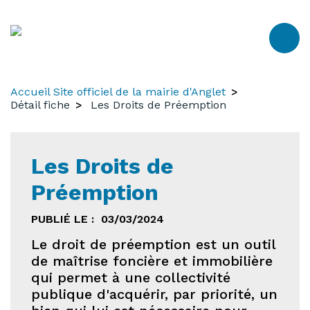
Aller
Aller
Aller
au
à
au
contenu
la
menu
recherche
Accueil Site officiel de la mairie d'Anglet
Détail fiche
Les Droits de Préemption
Les Droits de
Préemption
PUBLIÉ LE :
03/03/2024
Le droit de préemption est un outil
de maîtrise foncière et immobilière
qui permet à une collectivité
publique d'acquérir, par priorité, un