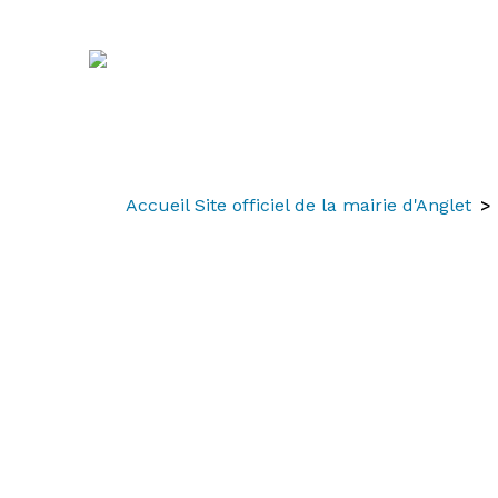
Aller
Aller
Aller
au
à
au
contenu
la
menu
recherche
Accueil Site officiel de la mairie d'Anglet