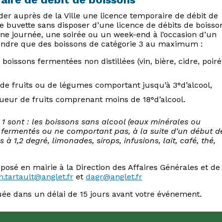
der auprès de la Ville une licence temporaire de débit de
ne buvette sans disposer d’une licence de débits de boisso
e journée, une soirée ou un week-end à l’occasion d’un
vendre que des boissons de catégorie 3 au maximum :
oissons fermentées non distillées (vin, bière, cidre, poiré
 de fruits ou de légumes comportant jusqu’à 3°d’alcool,
liqueur de fruits comprenant moins de 18°d’alcool.
1 sont : les boissons sans alcool (eaux minérales ou
n fermentés ou ne comportant pas, à la suite d'un début d
à 1,2 degré, limonades, sirops, infusions, lait, café, thé,
posé en mairie à la Direction des Affaires Générales et de 
.tartault@
anglet.fr
et
dagr@
anglet.fr
e dans un délai de 15 jours avant votre événement.