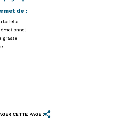
ermet de :
rtérielle
e émotionnel
e grasse
re
AGER CETTE PAGE :