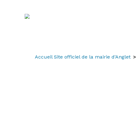
Aller
Aller
Aller
au
à
au
contenu
la
menu
recherche
Accueil Site officiel de la mairie d'Anglet