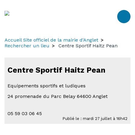
Aller
Aller
Aller
au
à
au
contenu
la
menu
recherche
Accueil Site officiel de la mairie d'Anglet
Rechercher un lieu
Centre Sportif Haitz Pean
-
Centre Sportif Haitz Pean
Acces
aux
Equipements sportifs et ludiques
pers
24 promenade du Parc Belay 64600 Anglet
à
mobil
05 59 03 06 45
rédui
Publié le : mardi 27 juillet à 16h42