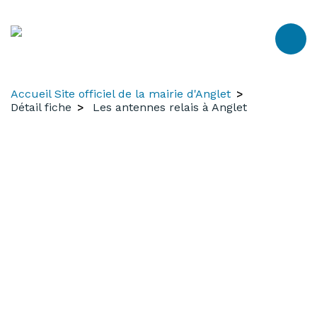
Aller
Aller
Aller
au
à
au
contenu
la
menu
recherche
Accueil Site officiel de la mairie d'Anglet
Détail fiche
Les antennes relais à Anglet