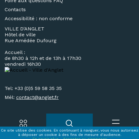
Foire aux questions FAQ
Contacts
Accessibilité : non conforme
VILLE D'ANGLET
Hôtel de ville
Rue Amédée Dufourg
Accueil :
de 8h30 à 12h et de 13h à 17h30
vendredi 16h30
Tel: +33 (0)5 59 58 35 35
Mél:
contact@
anglet.fr
Ce site utilise des cookies. En continuant à naviguer, vous nous autorisez
Accès rapides
Recherche
Menu
à déposer un cookie à des fins de mesure d'audience.