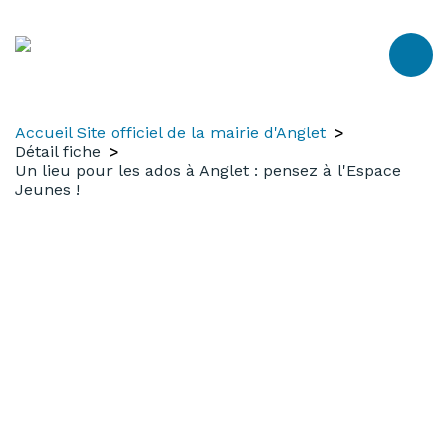
Aller
Aller
Aller
au
à
au
contenu
la
menu
recherche
Accueil Site officiel de la mairie d'Anglet
Détail fiche
Un lieu pour les ados à Anglet : pensez à l'Espace
Jeunes !