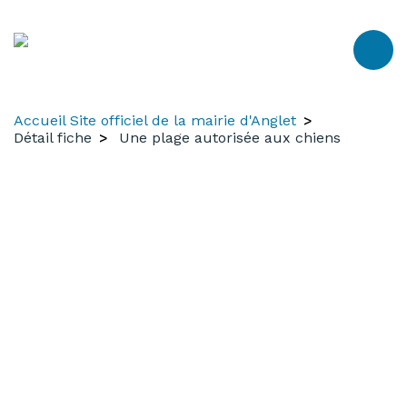
Aller
Aller
Aller
au
à
au
contenu
la
menu
recherche
Accueil Site officiel de la mairie d'Anglet
Détail fiche
Une plage autorisée aux chiens