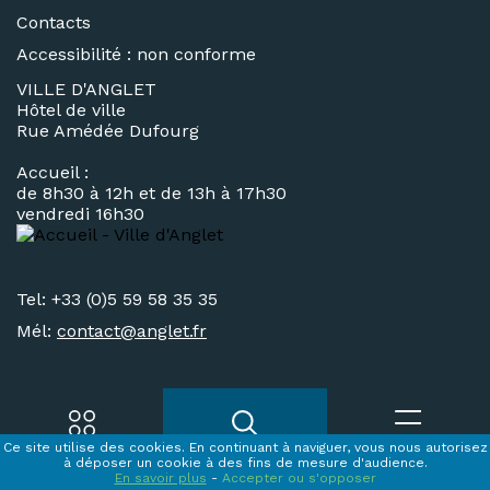
Contacts
Accessibilité : non conforme
VILLE D'ANGLET
Hôtel de ville
Rue Amédée Dufourg
Accueil :
de 8h30 à 12h et de 13h à 17h30
vendredi 16h30
Tel: +33 (0)5 59 58 35 35
Mél:
contact@
anglet.fr
Ce site utilise des cookies. En continuant à naviguer, vous nous autorisez
Accès rapides
Recherche
Menu
à déposer un cookie à des fins de mesure d'audience.
En savoir plus
-
Accepter ou s'opposer