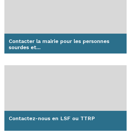
Contacter la mairie pour les personnes
sourdes et...
Si vous êtes sourds ou malentendants, vous
pouvez contacter nos services grâce à la mise...
En savoir plus
Contactez-nous en LSF ou TTRP