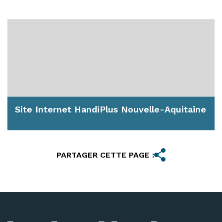
Vous êtes sourd ou malentendant et vous
souhaitez rentrer en contact avec un service de
la...
En savoir plus
Site Internet HandiPlus Nouvelle-Aquitaine
L’association Handiplage, œuvre à développer
l’offres touristiques pour les personnes en...
PARTAGER CETTE PAGE :
En savoir plus