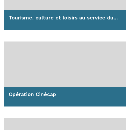
Tourisme, culture et loisirs au service du...
Rendre la ville plus accessible grâce notamment
au label "Tourisme et Handicap", et la vie...
En savoir plus
Opération Cinécap
Des séances de cinéma adaptées à tous chaque
premier mercredi du mois.
En savoir plus