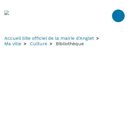
Aller
Aller
Aller
au
à
au
contenu
la
menu
recherche
Accueil Site officiel de la mairie d'Anglet
Ma ville
Culture
Bibliothèque