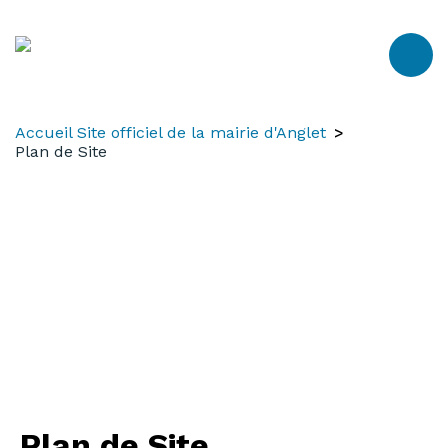
Aller
Aller
Aller
au
à
au
contenu
la
menu
recherche
Accueil Site officiel de la mairie d'Anglet
Plan de Site
Plan de Site