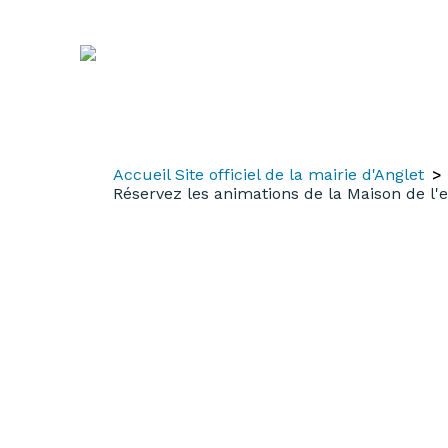
Aller
Aller
Aller
au
à
au
contenu
la
menu
recherche
Accueil Site officiel de la mairie d'Anglet
Réservez les animations de la Maison de l