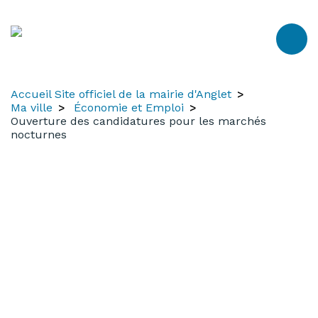
Aller
Aller
Aller
au
à
au
contenu
la
menu
recherche
Accueil Site officiel de la mairie d'Anglet
Ma ville
Économie et Emploi
Ouverture des candidatures pour les marchés
nocturnes