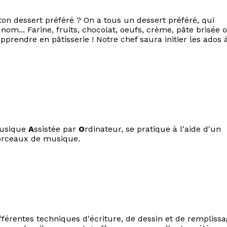
ton dessert préféré ? On a tous un dessert préféré, qui
 nom... Farine, fruits, chocolat, oeufs, crème, pâte brisée 
 apprendre en pâtisserie ! Notre chef saura initier les ados 
usique
A
ssistée par
O
rdinateur, se pratique à l'aide d'un
orceaux de musique.
ifférentes techniques d'écriture, de dessin et de rempliss