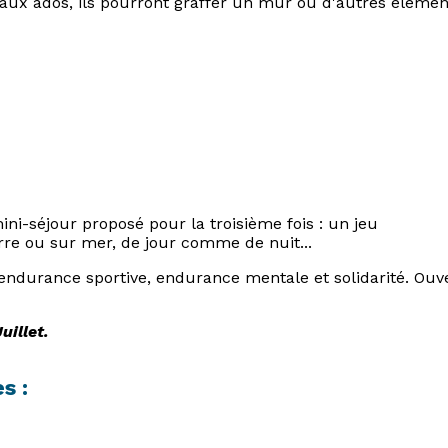
 aux ados, ils pourront graffer un mur ou d'autres élémen
ini-séjour proposé pour la troisième fois : un jeu
rre ou sur mer, de jour comme de nuit...
ndurance sportive, endurance mentale et solidarité. Ouv
uillet.
s :