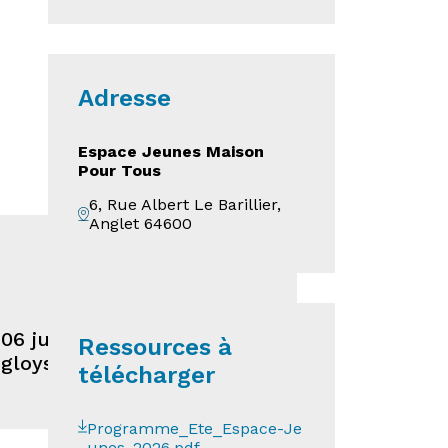
Adresse
Espace Jeunes Maison
Pour Tous
6, Rue Albert Le Barillier,
Anglet 64600
6 juillet au 21 août 2025.
Ressources à
gloys et à partir du 4 juin
télécharger
Programme_Ete_Espace-Je
unes_2026.pdf