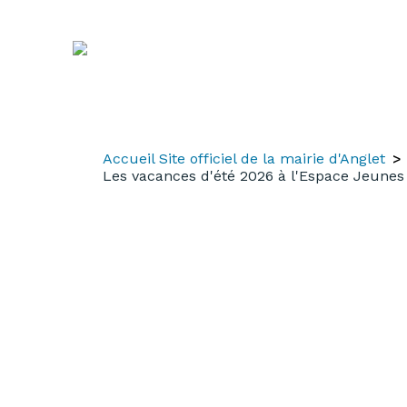
Aller
Aller
Aller
au
à
au
contenu
la
menu
recherche
Accueil Site officiel de la mairie d'Anglet
Les vacances d'été 2026 à l'Espace Jeunes