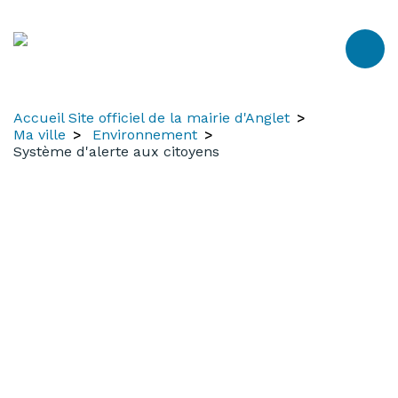
Aller
Aller
Aller
au
à
au
contenu
la
menu
recherche
Accueil Site officiel de la mairie d'Anglet
Ma ville
Environnement
Système d'alerte aux citoyens