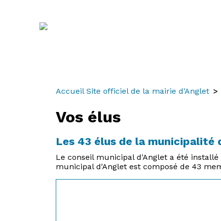
Aller
Aller
Aller
au
à
au
contenu
la
menu
recherche
Accueil Site officiel de la mairie d'Anglet
Vos élus
Les 43 élus de la municipalité 
Le conseil municipal d'Anglet a été instal
municipal d'Anglet est composé de 43 memb