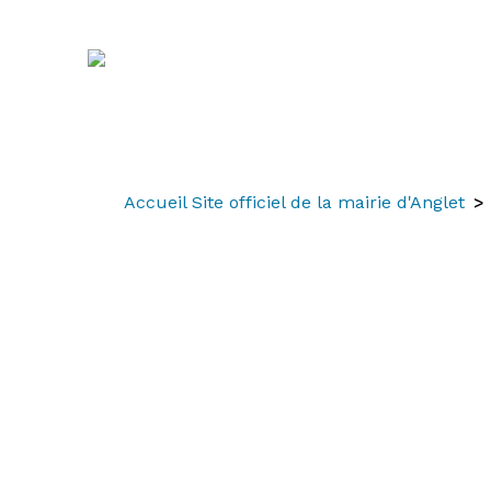
Aller
Aller
Aller
au
à
au
contenu
la
menu
recherche
Accueil Site officiel de la mairie d'Anglet