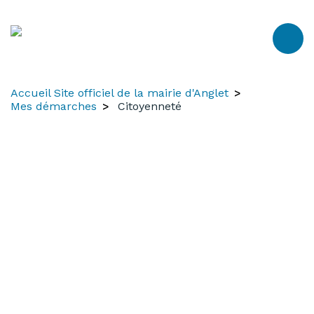
Aller
Aller
Aller
au
à
au
contenu
la
menu
recherche
Accueil Site officiel de la mairie d'Anglet
Mes démarches
Citoyenneté