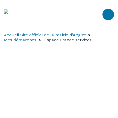
Aller
Aller
Aller
au
à
au
contenu
la
menu
recherche
Accueil Site officiel de la mairie d'Anglet
Mes démarches
Espace France services