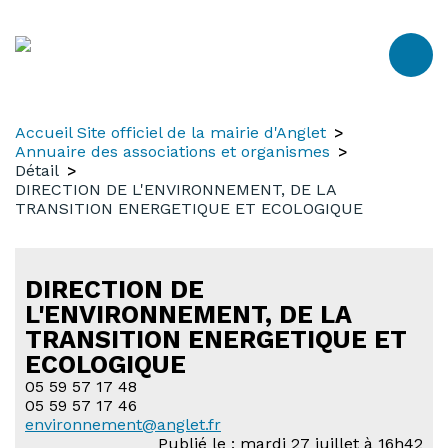
Aller
Aller
Aller
au
à
au
contenu
la
menu
recherche
Accueil Site officiel de la mairie d'Anglet
Annuaire des associations et organismes
Détail
DIRECTION DE L'ENVIRONNEMENT, DE LA
TRANSITION ENERGETIQUE ET ECOLOGIQUE
DIRECTION DE
L'ENVIRONNEMENT, DE LA
TRANSITION ENERGETIQUE ET
ECOLOGIQUE
05 59 57 17 48
05 59 57 17 46
environnement@anglet.fr
Publié le : mardi 27 juillet à 16h42