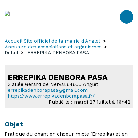
Aller
Aller
Aller
au
à
au
contenu
la
menu
recherche
Accueil Site officiel de la mairie d'Anglet
Annuaire des associations et organismes
Détail
ERREPIKA DENBORA PASA
ERREPIKA DENBORA PASA
2 allée Gerard de Nerval 64600 Anglet
errepikadenborapasa@gmail.com
https://www.errepikadenborapasa.fr/
Publié le : mardi 27 juillet à 16h42
Objet
Pratique du chant en choeur mixte (Errepika) et en