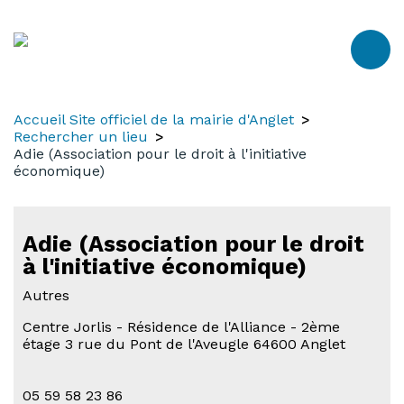
Aller
Aller
Aller
au
à
au
contenu
la
menu
recherche
Accueil Site officiel de la mairie d'Anglet
Rechercher un lieu
Adie (Association pour le droit à l'initiative
économique)
Adie (Association pour le droit
à l'initiative économique)
Autres
Centre Jorlis - Résidence de l'Alliance - 2ème
étage 3 rue du Pont de l'Aveugle 64600 Anglet
05 59 58 23 86