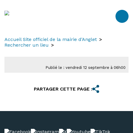
Aller
Aller
Aller
au
à
au
contenu
la
menu
recherche
Accueil Site officiel de la mairie d'Anglet
Rechercher un lieu
Publié le : vendredi 12 septembre à 06h00
PARTAGER CETTE PAGE :