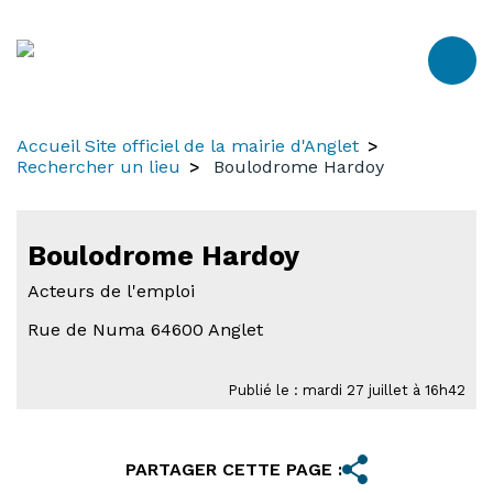
Aller
Aller
Aller
au
à
au
contenu
la
menu
recherche
Accueil Site officiel de la mairie d'Anglet
Rechercher un lieu
Boulodrome Hardoy
Boulodrome Hardoy
Acteurs de l'emploi
Rue de Numa 64600 Anglet
Publié le : mardi 27 juillet à 16h42
PARTAGER CETTE PAGE :