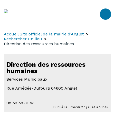
Aller
Aller
Aller
au
à
au
contenu
la
menu
recherche
Accueil Site officiel de la mairie d'Anglet
Rechercher un lieu
Direction des ressources humaines
-
Direction des ressources
Acce
humaines
aux
Services Municipaux
pers
Rue Amédée-Dufourg 64600 Anglet
à
mobi
rédu
05 59 58 31 53
Publié le : mardi 27 juillet à 16h42