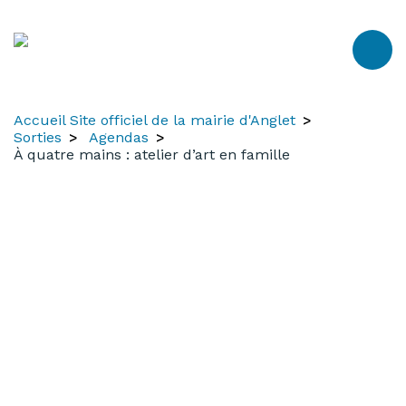
Aller
Aller
Aller
au
à
au
contenu
la
menu
recherche
Accueil Site officiel de la mairie d'Anglet
Sorties
Agendas
À quatre mains : atelier d’art en famille