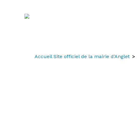
Aller
Aller
Aller
au
à
au
contenu
la
menu
recherche
Accueil Site officiel de la mairie d'Anglet