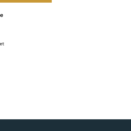
re
et