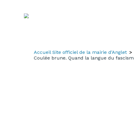
Aller
Aller
Aller
au
à
au
contenu
la
menu
recherche
Accueil Site officiel de la mairie d'Anglet
Coulée brune. Quand la langue du fascisme