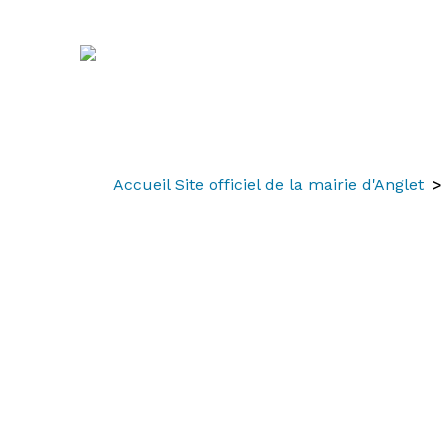
Aller
Aller
Aller
au
à
au
contenu
la
menu
recherche
Accueil Site officiel de la mairie d'Anglet