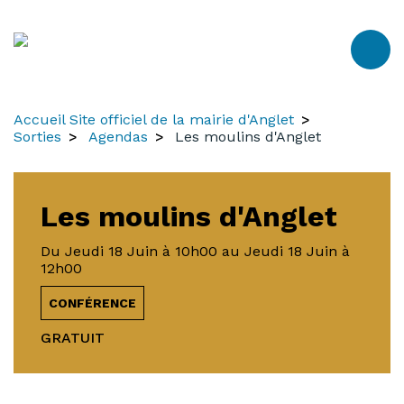
Aller
Aller
Aller
au
à
au
contenu
la
menu
recherche
Accueil Site officiel de la mairie d'Anglet
Sorties
Agendas
Les moulins d'Anglet
Les moulins d'Anglet
Du
Jeudi 18 Juin
à 10h00
au
Jeudi 18 Juin
à
12h00
CONFÉRENCE
GRATUIT