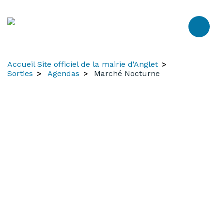
Aller
Aller
Aller
au
à
au
contenu
la
menu
recherche
Accueil Site officiel de la mairie d'Anglet
Sorties
Agendas
Marché Nocturne