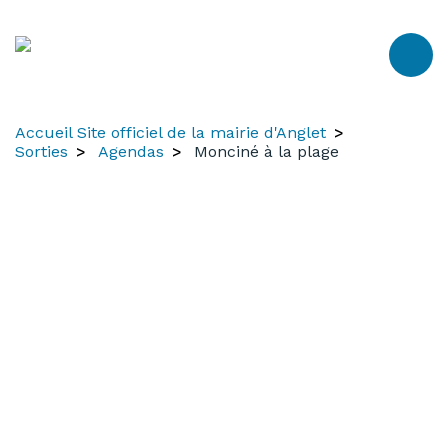
Aller
Aller
Aller
au
à
au
contenu
la
menu
recherche
Accueil Site officiel de la mairie d'Anglet
Sorties
Agendas
Monciné à la plage