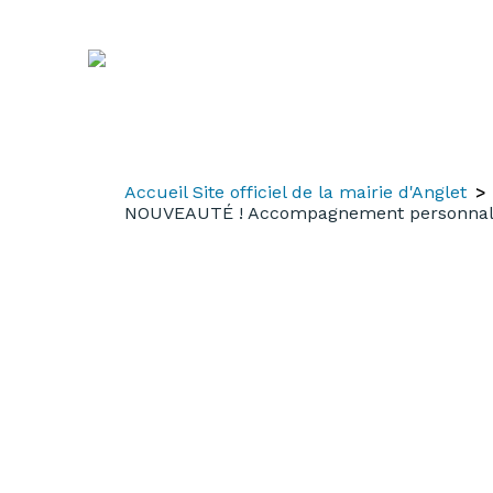
Aller
Aller
Aller
au
à
au
contenu
la
menu
recherche
Accueil Site officiel de la mairie d'Anglet
NOUVEAUTÉ ! Accompagnement personnali