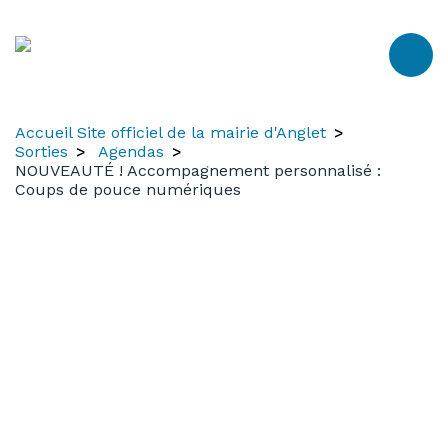
Aller
Aller
Aller
au
à
au
contenu
la
menu
recherche
Accueil Site officiel de la mairie d'Anglet
Sorties
Agendas
NOUVEAUTÉ ! Accompagnement personnalisé :
Coups de pouce numériques