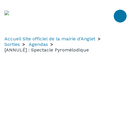
Aller
Aller
Aller
au
à
au
contenu
la
menu
recherche
Accueil Site officiel de la mairie d'Anglet
Sorties
Agendas
[ANNULÉ] : Spectacle Pyromélodique