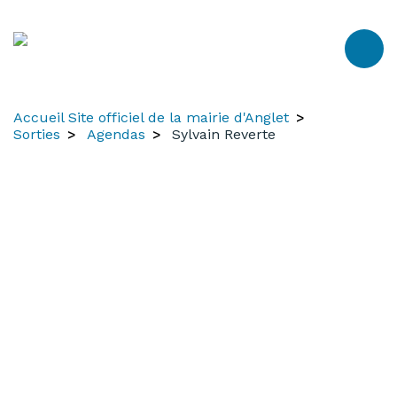
Aller
Aller
Aller
au
à
au
contenu
la
menu
recherche
Accueil Site officiel de la mairie d'Anglet
Sorties
Agendas
Sylvain Reverte