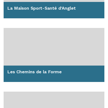
La Maison Sport-Santé d'Anglet
La Ville d’Anglet a été officiellement reconnue et
labellisée Maison Sport-Santé (MSS)...
En savoir plus
Les Chemins de la Forme
La Ville propose des parcours santé pour inciter
chacun à pratiquer une activité physique...
En savoir plus