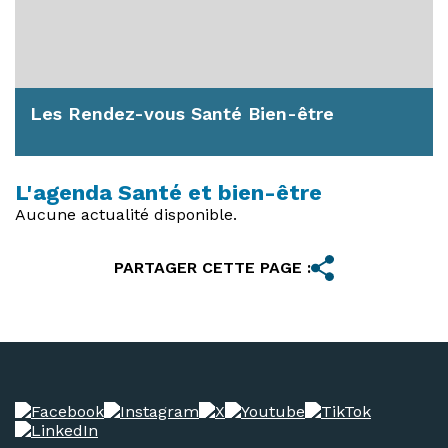
Les Rendez-vous Santé Bien-être
Dans le cadre de sa politique de santé publique,
la Ville d’Anglet développe les...
L'agenda Santé et bien-être
Aucune actualité disponible.
En savoir plus
PARTAGER CETTE PAGE :