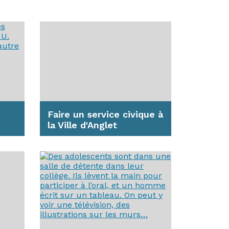
00
r...
Faire un service civique à
la Ville d'Anglet
ère
Chaque année, la Ville
 pas
d'Anglet propose des
:
missions en service civique à
des jeunes âgés...
En savoir plus