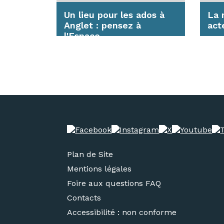
Un lieu pour les ados à
La 
Anglet : pensez à
act
l'Espace...
Ce s
prox
L'Espace Jeunes est destiné
les 
aux jeunes âgés de 12 à 17
rési
ans, c'est un lieu d'échange,
de...
En s
En savoir plus
Plan de Site
Mentions légales
Foire aux questions FAQ
Contacts
Accessibilité : non conforme