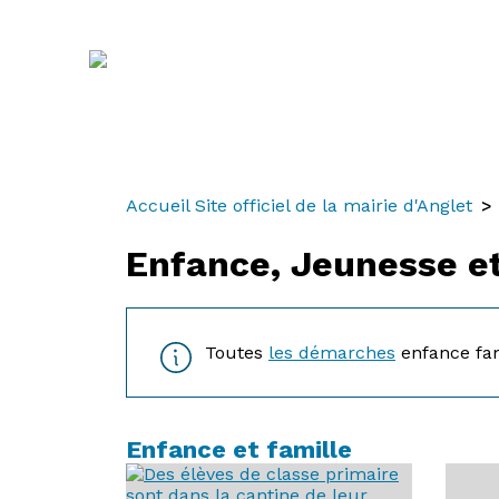
Aller
Aller
Aller
au
à
au
contenu
la
menu
recherche
Accueil Site officiel de la mairie d'Anglet
Enfance, Jeunesse et
Toutes
les démarches
enfance fam
Enfance et famille