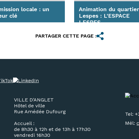
mission locale : un
Animation du quartier
eur clé
Lespes : L'ESPACE
LESPES
ervice public de
PARTAGER CETTE PAGE :
imité est ouvert à tous
En savoir plus
jeunes de 16 à 25 ans,
dant sur la...
avoir plus
VILLE D'ANGLET
Hôtel de ville
Rue Amédée Dufourg
Tel: +
Mél:
Accueil :
de 8h30 à 12h et de 13h à 17h30
vendredi 16h30