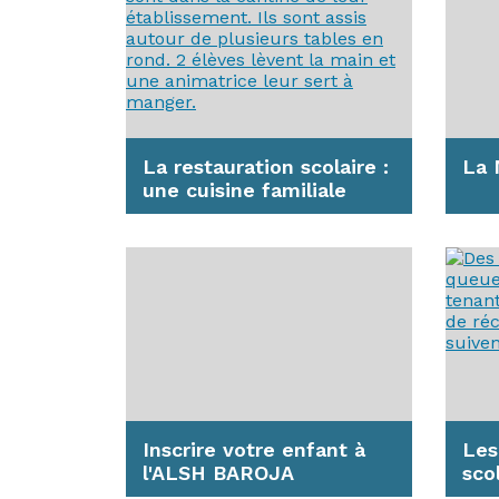
La restauration scolaire :
La 
une cuisine familiale
La M
com
Anglet a pris le parti de faire
Ress
confectionner les repas pour
et d
les élèves de la commune
dans...
En s
En savoir plus
Inscrire votre enfant à
Les
l'ALSH BAROJA
sco