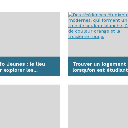
De la maternelle à
l'élémentaire, près de 5
es maternelles et
élèves suivent un
entaires, publiques ou
enseignement bilingue su
ées, avec ou sans section
ue,...
En savoir plus
avoir plus
nfo Jeunes : le lieu
Trouver un logement
 explorer les...
lorsqu'on est étudiant
 avez entre 16 et 25 ans
Le bac en poche et la fili
herchez des informations
post-bac choisie ne sont
onseils ? Études, job,...
synonymes de vacances 
les...
avoir plus
En savoir plus