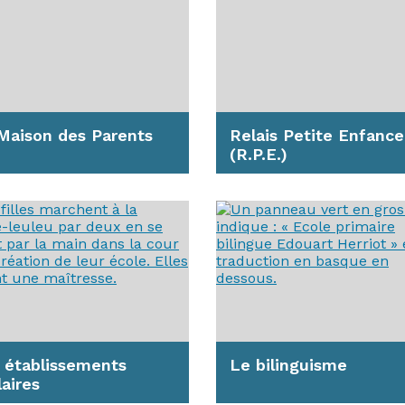
Maison des Parents
Relais Petite Enfance
(R.P.E.)
aison des Parents se
pose d'un Lieu de
Vous attendez ou vous a
ources Parentalité (LRP)
un enfant. Vous souhaite
'un Relais...
obtenir des informations
complètes : ...
avoir plus
En savoir plus
 établissements
Le bilinguisme
laires