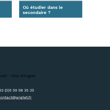
Où étudier dans le
secondaire ?
Deux établissements
secondaires existent à
Anglet, l'un public, l'autre
privé. Voici leurs...
En savoir plus
33 (0)5 59 58 35 35
contact@
anglet.fr