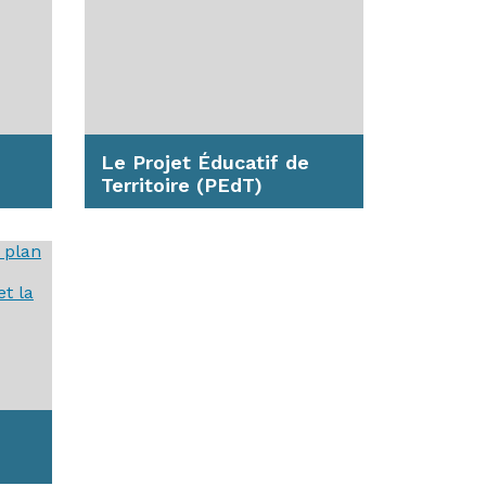
Le Projet Éducatif de
Territoire (PEdT)
vez
Le Projet Éducatif de
z
Territoire, à l'initiative de la
ville d'Anglet, est une
démarche...
En savoir plus