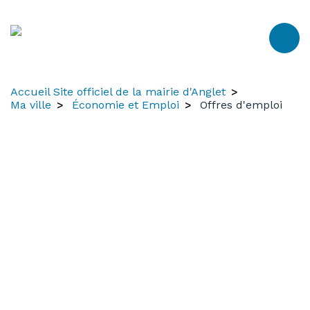
Aller
Aller
Aller
au
à
au
contenu
la
menu
recherche
Accueil Site officiel de la mairie d'Anglet
Ma ville
Économie et Emploi
Offres d'emploi