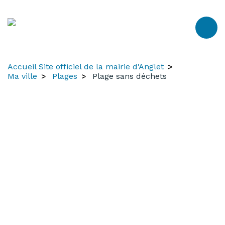
Aller
Aller
Aller
au
à
au
contenu
la
menu
recherche
Accueil Site officiel de la mairie d'Anglet
Ma ville
Plages
Plage sans déchets