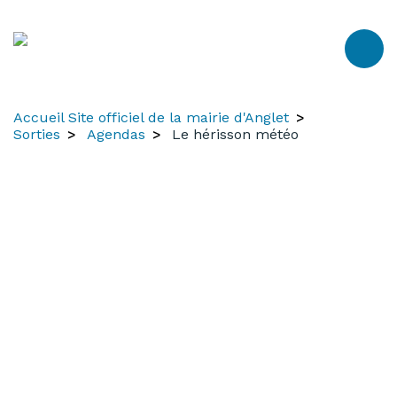
Aller
Aller
Aller
au
à
au
contenu
la
menu
recherche
Accueil Site officiel de la mairie d'Anglet
Sorties
Agendas
Le hérisson météo